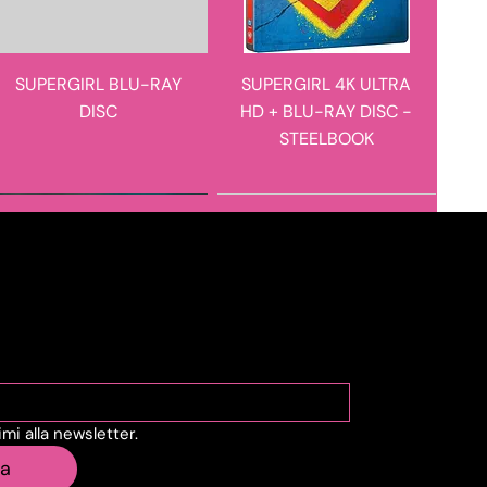
SUPERGIRL BLU-RAY
SUPERGIRL 4K ULTRA
DISC
HD + BLU-RAY DISC -
STEELBOOK
novità in arrivo
novità in arrivo
viti alla Newsletter
vimi alla newsletter.
STEVE HACKETT - THE
E I FIGLI DOPO DI LORO
ia
ROARING WAVES