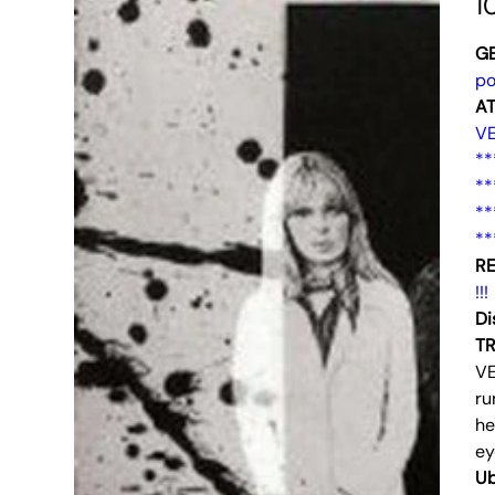
1
G
po
AT
V
**
**
**
**
RE
!!!
Di
T
VE
ru
he
ey
Ub