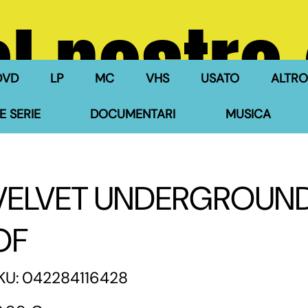
l nostro
DVD
LP
MC
VHS
USATO
ALTRO
E SERIE
DOCUMENTARI
MUSICA
VELVET UNDERGROUND 
OF
SKU
KU:
042284116428
042284116428
zzo