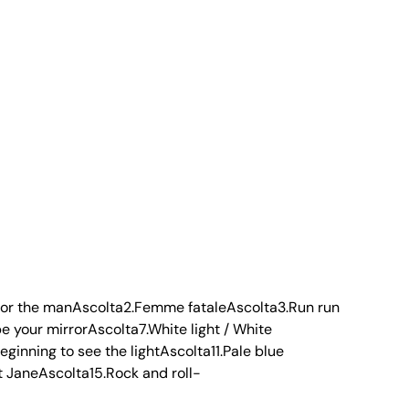
or the manAscolta2.Femme fataleAscolta3.Run run
e your mirrorAscolta7.White light / White
inning to see the lightAscolta11.Pale blue
t JaneAscolta15.Rock and roll-