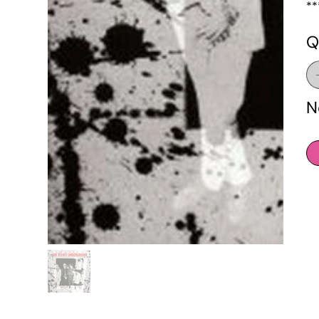
**
Q
N