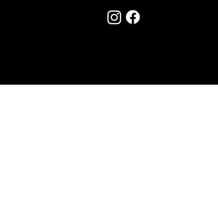
Seguici su:
Made by Creostudios
Hai suggerimenti? Scrivi a
info@vecosell.it