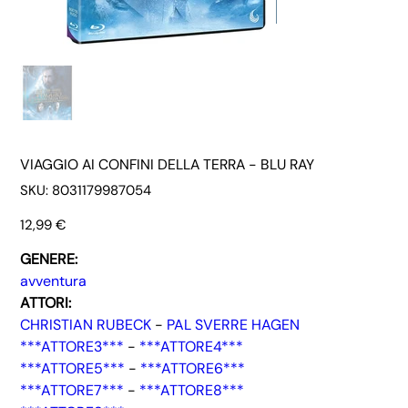
VIAGGIO AI CONFINI DELLA TERRA - BLU RAY
SKU
SKU:
8031179987054
8031179987054
Prezzo
12,99 €
GENERE:
avventura
ATTORI:
CHRISTIAN RUBECK
-
PAL SVERRE HAGEN
***ATTORE3***
-
***ATTORE4***
***ATTORE5***
-
***ATTORE6***
***ATTORE7***
-
***ATTORE8***