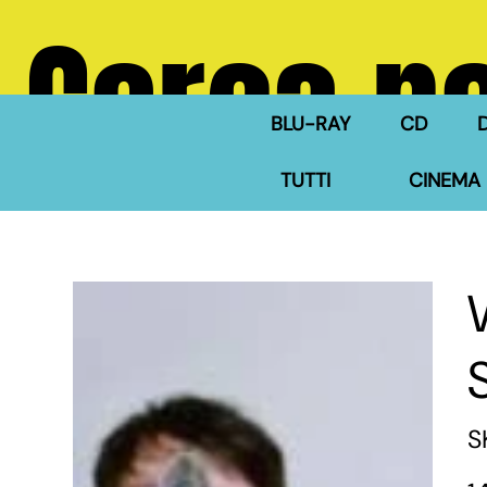
Cerca ne
BLU-RAY
CD
TUTTI
CINEMA 
S
Pre