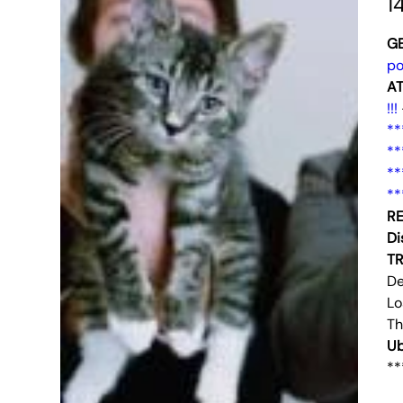
1
G
po
AT
!!!
**
**
**
**
RE
Di
T
De
Lo
Th
Ub
**