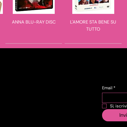
ANNA BLU-RAY DISC
L'AMORE STA BENE SU
TUTTO
novità in arrivo
novità in arrivo
novità in arrivo
novità in arrivo
Contat
Iscri
ti
Email
*
Corso Lombardia,
Sì, iscri
SARANNO FAMOSI
VERONIKA VOSS
JUPITER - IL DESTINO
THE LONG WALK - LA
135
Inv
BLU-RAY DISC
LUNGA MARCIA 4K
DELL'UNIVERSO 4K
10151 Torino TO
ULTRA HD + BLU-RAY
ULTRA HD + BLU-R