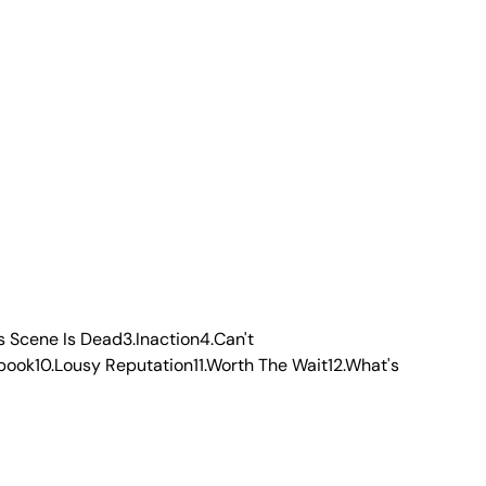
 Scene Is Dead3.Inaction4.Can't
book10.Lousy Reputation11.Worth The Wait12.What's