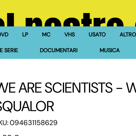
l nostro
DVD
LP
MC
VHS
USATO
ALTRO
E SERIE
DOCUMENTARI
MUSICA
WE ARE SCIENTISTS - 
SQUALOR
SKU
KU:
094631158629
094631158629
zzo