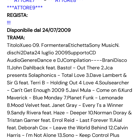
***ATTORE7***
-
***ATTORE8***
***ATTORE9***
REGISTA:
!!!
Disponibile dal 24/07/2009
TRAMA:
TitoloXueo 09. FormenteraEtichettaSony MusicN.
dischi2Data24 luglio 2009SupportoCD
AudioGenereDance e DJCompilation----BraniDisco
11.John Dahlback feat. Basto! - Out There 2.Jca
presents Solaphonics - Total Love 3.Dave Lambert &
Sir G feat. Terri B - Holding Out 4 Love 4.Soulsearcher
- Can't Get Enough 2009 5.Javi Mula - Come on 6.Kurd
Maverick - Blue Monday 7.Planet Funk - Lemonade
8.Mood Velvet feat. Janet Gray - Every 1's a Winner
9.Sandy Rivera feat. Haze - Deeper 10.Norman Doray &
Tristan Garner feat. Errol Reid - Last Forever 11.Aial
feat. Deborah Cox - Leave the World Behind 12.Calvin
Harris - I'm Not Alone 13.Sono - Keep Control Plus