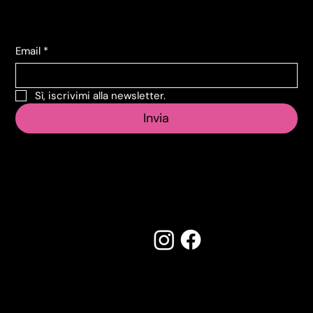
Iscriviti alla Newsletter
Email
*
Sì, iscrivimi alla newsletter.
Invia
Seguici su:
Made by Creostudios
Hai suggerimenti? Scrivi a
info@vecosell.it