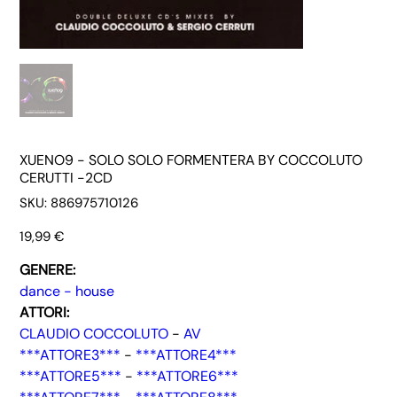
XUENO9 - SOLO SOLO FORMENTERA BY COCCOLUTO
CERUTTI -2CD
SKU
SKU:
886975710126
886975710126
Prezzo
19,99 €
GENERE:
dance - house
ATTORI:
CLAUDIO COCCOLUTO
-
AV
***ATTORE3***
-
***ATTORE4***
***ATTORE5***
-
***ATTORE6***