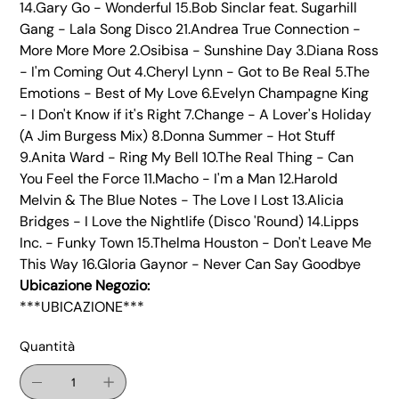
14.Gary Go - Wonderful 15.Bob Sinclar feat. Sugarhill
Gang - Lala Song Disco 21.Andrea True Connection -
More More More 2.Osibisa - Sunshine Day 3.Diana Ross
- I'm Coming Out 4.Cheryl Lynn - Got to Be Real 5.The
Emotions - Best of My Love 6.Evelyn Champagne King
- I Don't Know if it's Right 7.Change - A Lover's Holiday
(A Jim Burgess Mix) 8.Donna Summer - Hot Stuff
9.Anita Ward - Ring My Bell 10.The Real Thing - Can
You Feel the Force 11.Macho - I'm a Man 12.Harold
Melvin & The Blue Notes - The Love I Lost 13.Alicia
Bridges - I Love the Nightlife (Disco 'Round) 14.Lipps
Inc. - Funky Town 15.Thelma Houston - Don't Leave Me
This Way 16.Gloria Gaynor - Never Can Say Goodbye
Ubicazione Negozio:
***UBICAZIONE***
Quantità