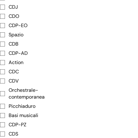
CDJ
CDO
CDP-EO
Spazio
CDB
CDP-AD
Action
CDC
CDV
Orchestrale-
contemporanea
Picchiaduro
Basi musicali
CDP-PZ
CDS