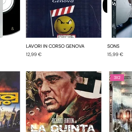
LAVORI IN CORSO GENOVA
SONS
Prezzo
Prezzo
12,99 €
15,99 €
3X2