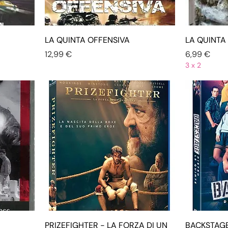
LA QUINTA OFFENSIVA
LA QUINTA
Prezzo
Prezzo
12,99 €
6,99 €
3 x 2
PRIZEFIGHTER - LA FORZA DI UN
BACKSTAGE