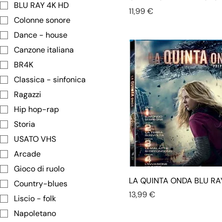
BLU RAY 4K HD
Prezzo
11,99 €
Colonne sonore
Dance - house
Canzone italiana
BR4K
Classica - sinfonica
Ragazzi
Hip hop-rap
Storia
USATO VHS
Arcade
Gioco di ruolo
LA QUINTA ONDA BLU RA
Country-blues
Prezzo
13,99 €
Liscio - folk
Napoletano