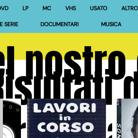
DVD
LP
MC
VHS
USATO
ALTRO
E SERIE
DOCUMENTARI
MUSICA
l nostro
isultati d
ricerca