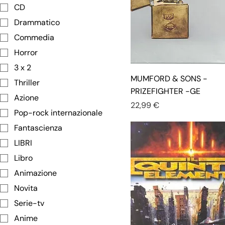
CD
Drammatico
Commedia
Horror
3 x 2
MUMFORD & SONS -
Thriller
PRIZEFIGHTER -GE
Azione
Prezzo
22,99 €
Pop-rock internazionale
Fantascienza
LIBRI
Libro
Animazione
Novita
Serie-tv
Anime