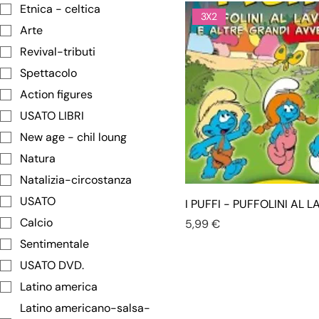
Etnica - celtica
3X2
Arte
Revival-tributi
Spettacolo
Action figures
USATO LIBRI
New age - chil loung
Natura
Natalizia-circostanza
USATO
I PUFFI - PUFFOLINI AL 
Calcio
Prezzo
5,99 €
Sentimentale
USATO DVD.
Latino america
Latino americano-salsa-