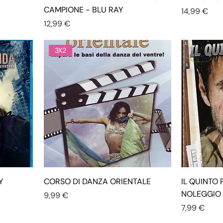
CAMPIONE - BLU RAY
Prezzo
14,99 €
Prezzo
12,99 €
3X2
Y
CORSO DI DANZA ORIENTALE
IL QUINTO 
NOLEGGIO
Prezzo
9,99 €
Prezzo
7,99 €