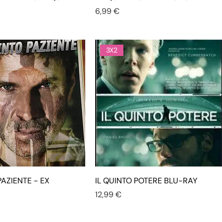
Prezzo
6,99 €
3X2
PAZIENTE - EX
IL QUINTO POTERE BLU-RAY
Prezzo
12,99 €