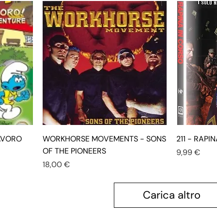
LAVORO
WORKHORSE MOVEMENTS - SONS
211 - RAPI
OF THE PIONEERS
Prezzo
9,99 €
Prezzo
18,00 €
Carica altro