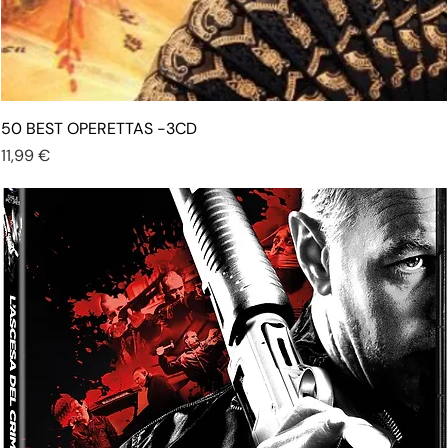
50 BEST OPERETTAS -3CD
Prezzo
11,99 €