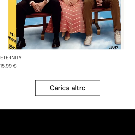
ETERNITY
Prezzo
15,99 €
Carica altro
Shop
Home