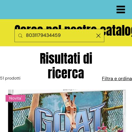
Cerca nel nostro catal
Risultati di
ricerca
51 prodotti
Filtra e ordina
Novita'