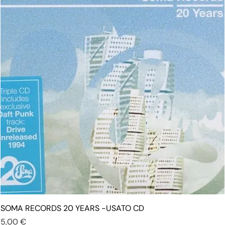
SOMA RECORDS 20 YEARS -USATO CD
Prezzo
5,00 €