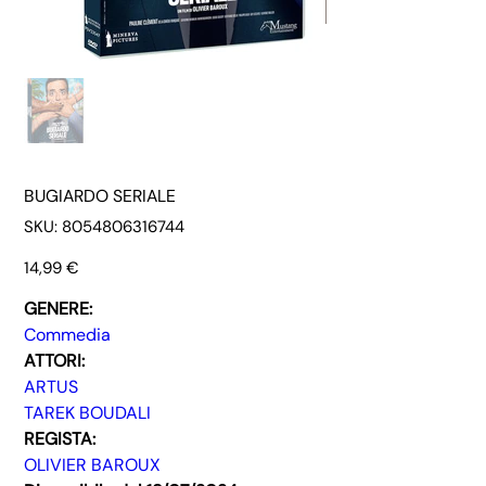
BUGIARDO SERIALE
SKU
SKU:
8054806316744
8054806316744
Prezzo
14,99 €
GENERE:
Commedia
ATTORI:
ARTUS
TAREK BOUDALI
REGISTA:
OLIVIER BAROUX