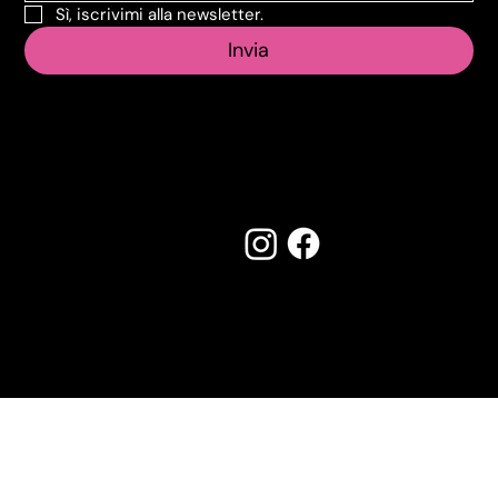
Sì, iscrivimi alla newsletter.
Invia
Seguici su:
Made by Creostudios
Hai suggerimenti? Scrivi a
info@vecosell.it