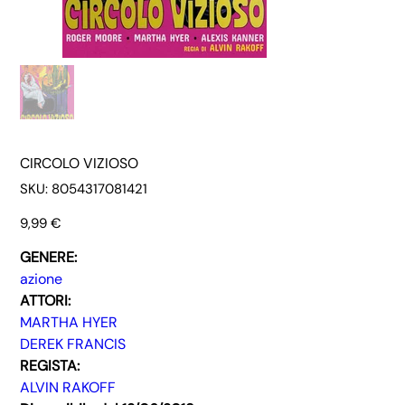
CIRCOLO VIZIOSO
SKU
SKU:
8054317081421
8054317081421
Prezzo
9,99 €
GENERE:
azione
ATTORI:
MARTHA HYER
DEREK FRANCIS
REGISTA:
ALVIN RAKOFF