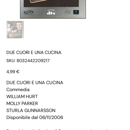
DUE CUORI E UNA CUCINA
SKU
SKU:
8032442209217
8032442209217
Prezzo
4,99 €
DUE CUORI E UNA CUCINA
Commedia
WILLIAM HURT
MOLLY PARKER
STURLA GUNNARSSON
Disponibile dal 06/11/2006