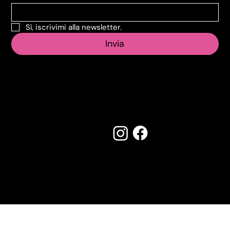
Sì, iscrivimi alla newsletter.
Invia
Seguici su:
Made by Creostudios
Hai suggerimenti? Scrivi a
info@vecosell.it