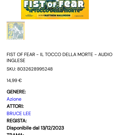
FIST OF FEAR - IL TOCCO DELLA MORTE - AUDIO
INGLESE
SKU
SKU:
8032628995248
8032628995248
Prezzo
14,99 €
GENERE:
Azione
ATTORI:
BRUCE LEE
REGISTA:
Disponibile dal 13/12/2023