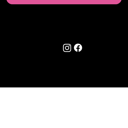
Seguici su:
Made by Creostudios
Hai suggerimenti? Scrivi a
info@vecosell.it