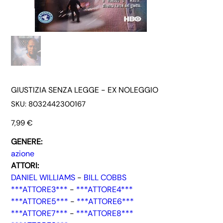
GIUSTIZIA SENZA LEGGE - EX NOLEGGIO
SKU
SKU:
8032442300167
8032442300167
Prezzo
7,99 €
GENERE:
azione
ATTORI:
DANIEL WILLIAMS
-
BILL COBBS
***ATTORE3***
-
***ATTORE4***
***ATTORE5***
-
***ATTORE6***
***ATTORE7***
-
***ATTORE8***