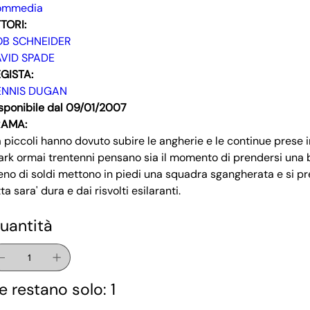
ommedia
TORI:
OB SCHNEIDER
VID SPADE
GISTA:
ENNIS DUGAN
sponibile dal 09/01/2007
RAMA:
 piccoli hanno dovuto subire le angherie e le continue prese in
ark ormai trentenni pensano sia il momento di prendersi una be
eno di soldi mettono in piedi una squadra sgangherata e si pr
tta sara' dura e dai risvolti esilaranti.
uantità
e restano solo: 1