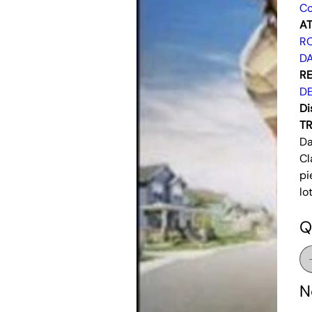
C
AT
R
DA
RE
D
Di
T
Da
Cl
pi
lo
Q
N