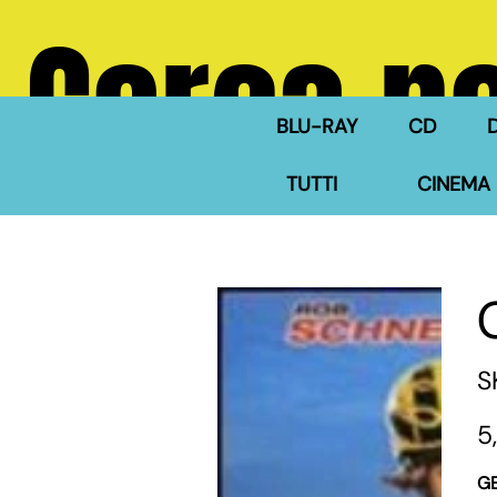
Cerca ne
BLU-RAY
CD
TUTTI
CINEMA 
S
Pre
5
G