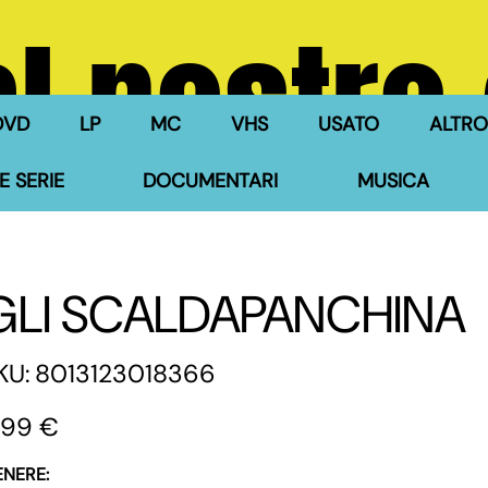
l nostro
DVD
LP
MC
VHS
USATO
ALTRO
E SERIE
DOCUMENTARI
MUSICA
GLI SCALDAPANCHINA
SKU
KU:
8013123018366
8013123018366
zzo
,99 €
ENERE: