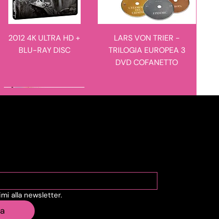
2012 4K ULTRA HD +
LARS VON TRIER -
BLU-RAY DISC
TRILOGIA EUROPEA 3
DVD COFANETTO
novità in arrivo
novità in arrivo
viti alla Newsletter
vimi alla newsletter.
MANIE-MANIE - I
L'ULULATO - LIMITED
ia
RACCONTI DEL
EDITION 4K ULTRA HD +