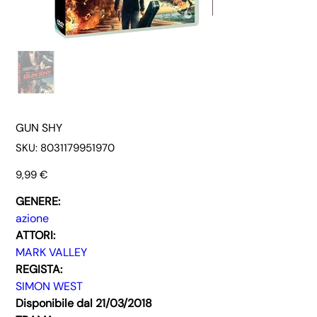
GUN SHY
SKU
SKU:
8031179951970
8031179951970
Prezzo
9,99 €
GENERE:
azione
ATTORI:
MARK VALLEY
REGISTA:
SIMON WEST
Disponibile dal 21/03/2018