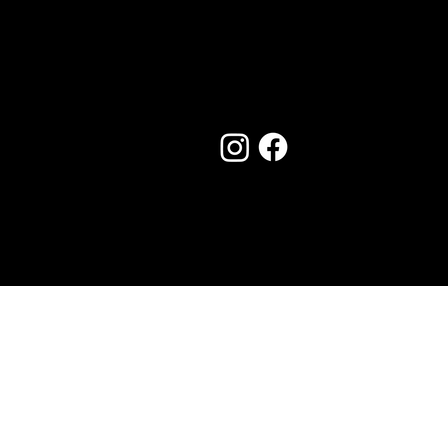
Seguici su:
Made by Creostudios
Hai suggerimenti? Scrivi a
info@vecosell.it