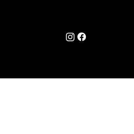
Seguici su:
Made by Creostudios
Hai suggerimenti? Scrivi a
info@vecosell.it