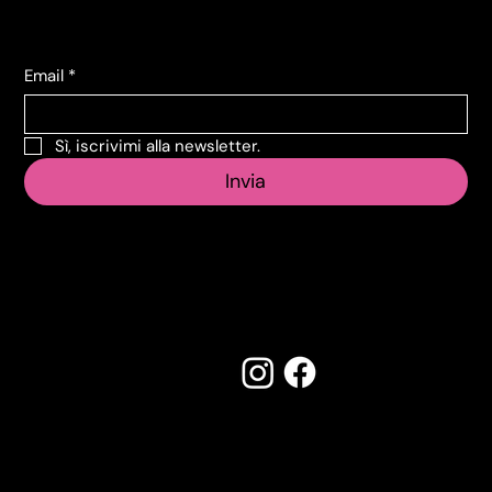
Iscriviti alla Newsletter
Email
*
Sì, iscrivimi alla newsletter.
Invia
Seguici su:
Made by Creostudios
Hai suggerimenti? Scrivi a
info@vecosell.it