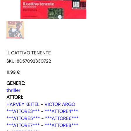
IL CATTIVO TENENTE
SKU
SKU:
8057092330722
8057092330722
Prezzo
11,99 €
GENERE:
thriller
ATTORI:
HARVEY KEITEL
-
VICTOR ARGO
***ATTORE3***
-
***ATTORE4***
***ATTORE5***
-
***ATTORE6***
***ATTORE7***
-
***ATTORE8***