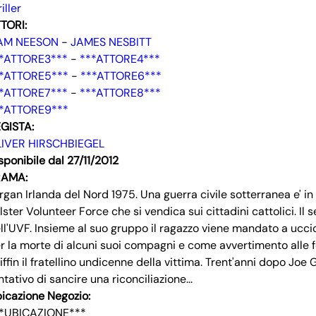
riller
TORI:
IAM NEESON
-
JAMES NESBITT
*ATTORE3***
-
***ATTORE4***
*ATTORE5***
-
***ATTORE6***
*ATTORE7***
-
***ATTORE8***
*ATTORE9***
GISTA:
IVER HIRSCHBIEGEL
sponibile dal 27/11/2012
RAMA:
rgan Irlanda del Nord 1975. Una guerra civile sotterranea e' in 
Ulster Volunteer Force che si vendica sui cittadini cattolici. Il s
ll'UVF. Insieme al suo gruppo il ragazzo viene mandato a ucci
r la morte di alcuni suoi compagni e come avvertimento alle fo
iffin il fratellino undicenne della vittima. Trent'anni dopo Joe G
ntativo di sancire una riconciliazione...
icazione Negozio:
*UBICAZIONE***