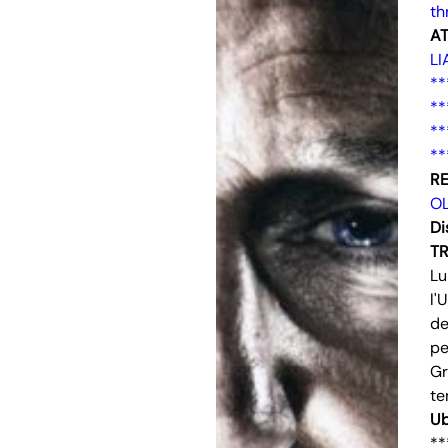
th
AT
L
**
**
**
**
RE
OL
Di
T
Lu
l'
de
pe
Gr
te
Ub
**