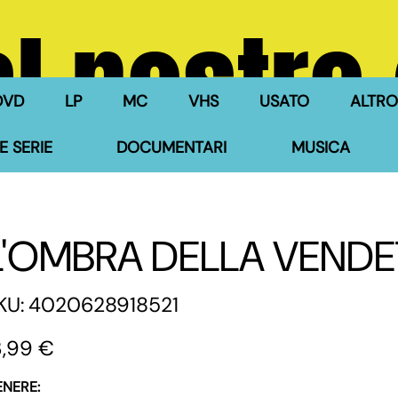
l nostro
DVD
LP
MC
VHS
USATO
ALTRO
E SERIE
DOCUMENTARI
MUSICA
L'OMBRA DELLA VENDE
SKU
KU:
4020628918521
4020628918521
zzo
3,99 €
ENERE: