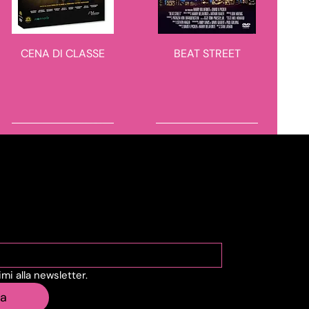
CENA DI CLASSE
BEAT STREET
novità in arrivo
novità in arrivo
viti alla Newsletter
vimi alla newsletter.
CRIATURE
OUTLANDER -
ia
STAGIONE 8 4 BLU-RAY