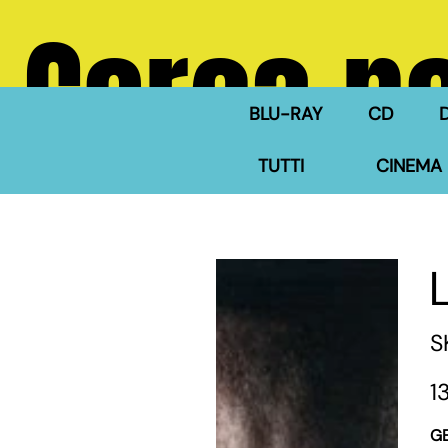
Cerca ne
BLU-RAY
CD
TUTTI
CINEMA 
S
Pre
1
G