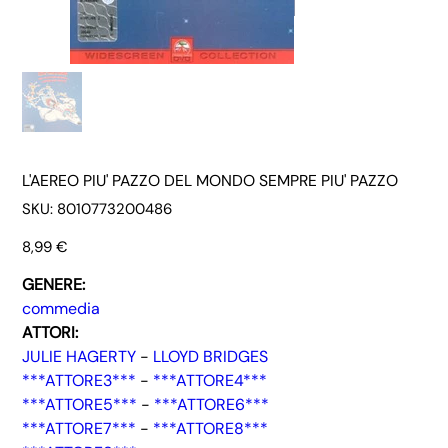
L'AEREO PIU' PAZZO DEL MONDO SEMPRE PIU' PAZZO
SKU
SKU:
8010773200486
8010773200486
Prezzo
8,99 €
GENERE:
commedia
ATTORI:
JULIE HAGERTY
-
LLOYD BRIDGES
***ATTORE3***
-
***ATTORE4***
***ATTORE5***
-
***ATTORE6***
***ATTORE7***
-
***ATTORE8***