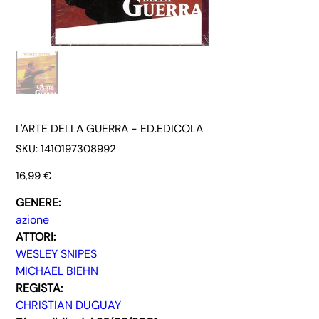
L'ARTE DELLA GUERRA - ED.EDICOLA
SKU
SKU:
1410197308992
1410197308992
Prezzo
16,99 €
GENERE:
azione
ATTORI:
WESLEY SNIPES
MICHAEL BIEHN
REGISTA:
CHRISTIAN DUGUAY