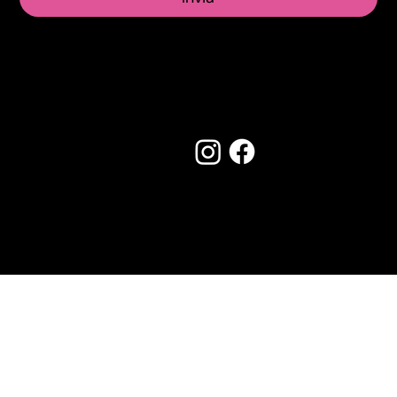
Seguici su:
Made by Creostudios
Hai suggerimenti? Scrivi a
info@vecosell.it