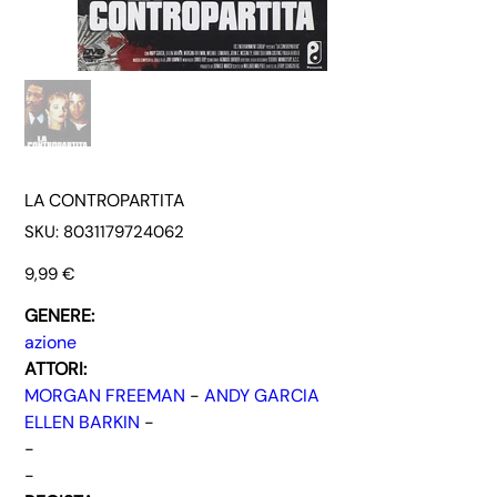
LA CONTROPARTITA
SKU
SKU:
8031179724062
8031179724062
Prezzo
9,99 €
GENERE:
azione
ATTORI:
MORGAN FREEMAN
-
ANDY GARCIA
ELLEN BARKIN
-
-
-