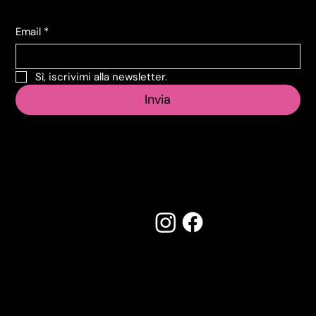
Email
*
Sì, iscrivimi alla newsletter.
Invia
Seguici su:
Made by Creostudios
Hai suggerimenti? Scrivi a
info@vecosell.it