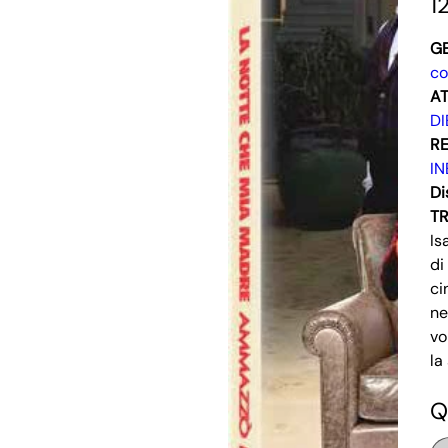
1
G
c
AT
DI
RE
IN
Di
T
Is
di
ci
ne
vo
la
Q