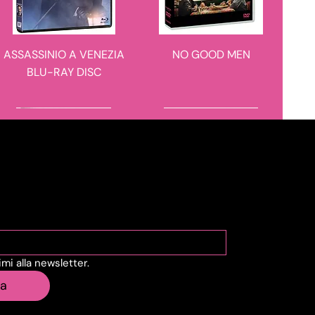
ASSASSINIO A VENEZIA
NO GOOD MEN
BLU-RAY DISC
novità in arrivo
novità in arrivo
viti alla Newsletter
vimi alla newsletter.
IL CASO 137
BARBARIAN 4K ULTRA
ia
HD + BLU-RAY DISC -
STEELBOOK