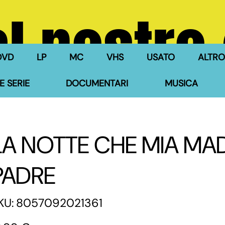
l nostro
DVD
LP
MC
VHS
USATO
ALTRO
E SERIE
DOCUMENTARI
MUSICA
LA NOTTE CHE MIA MA
PADRE
SKU
KU:
8057092021361
8057092021361
zzo