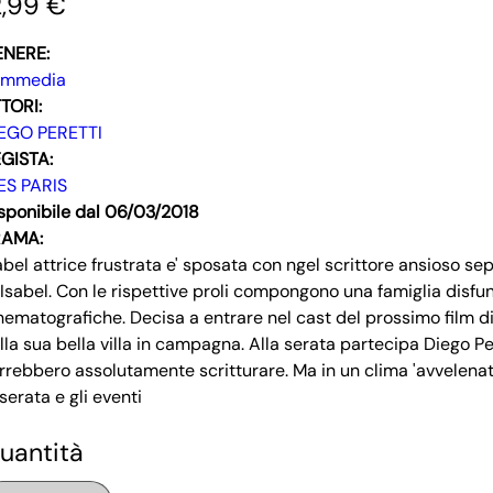
2,99 €
ENERE:
ommedia
TORI:
EGO PERETTI
GISTA:
ES PARIS
sponibile dal 06/03/2018
RAMA:
abel attrice frustrata e' sposata con ngel scrittore ansioso s
 Isabel. Con le rispettive proli compongono una famiglia disfu
nematografiche. Decisa a entrare nel cast del prossimo film 
lla sua bella villa in campagna. Alla serata partecipa Diego Pe
rrebbero assolutamente scritturare. Ma in un clima 'avvelenat
 serata e gli eventi
uantità