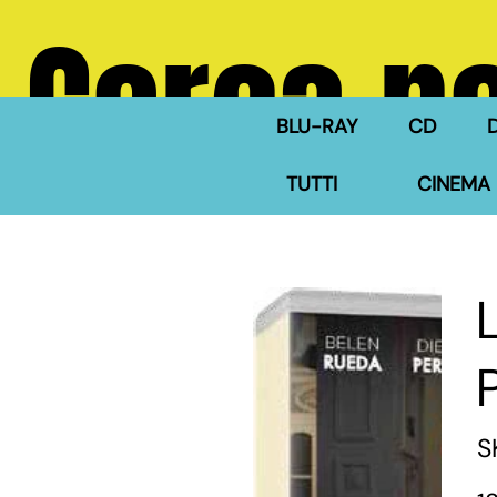
Cerca ne
BLU-RAY
CD
TUTTI
CINEMA 
S
Pre