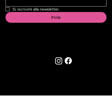
Sì, iscrivimi alla newsletter.
Invia
Seguici su:
Made by Creostudios
Hai suggerimenti? Scrivi a
info@vecosell.it