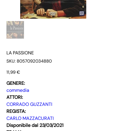
LA PASSIONE
SKU
SKU:
8057092034880
8057092034880
Prezzo
11,99 €
GENERE:
commedia
ATTORI:
CORRADO GUZZANTI
REGISTA:
CARLO MAZZACURATI
Disponibile dal 23/03/2021