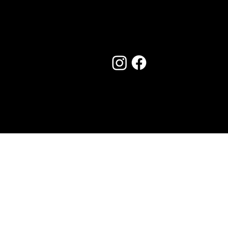
Seguici su:
Made by Creostudios
Hai suggerimenti? Scrivi a
info@vecosell.it