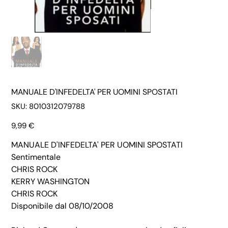
MANUALE D'INFEDELTA' PER UOMINI SPOSTATI
SKU
SKU:
8010312079788
8010312079788
Prezzo
9,99 €
MANUALE D'INFEDELTA' PER UOMINI SPOSTATI
Sentimentale
CHRIS ROCK
KERRY WASHINGTON
CHRIS ROCK
Disponibile dal 08/10/2008