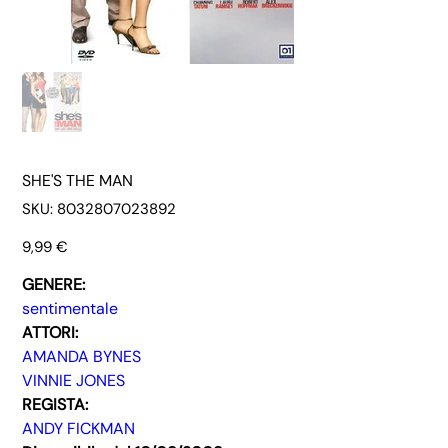
SHE'S THE MAN
SKU
SKU:
8032807023892
8032807023892
Prezzo
9,99 €
GENERE:
sentimentale
ATTORI:
AMANDA BYNES
VINNIE JONES
REGISTA:
ANDY FICKMAN