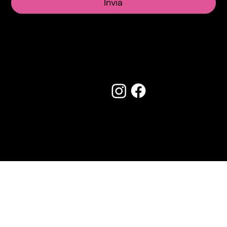
Invia
Seguici su:
Made by Creostudios
Hai suggerimenti? Scrivi a
info@vecosell.it