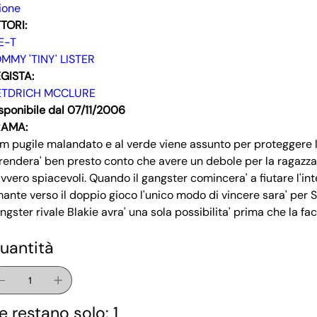
ione
TORI:
E-T
MMY 'TINY' LISTER
GISTA:
ETDRICH MCCLURE
sponibile dal 07/11/2006
RAMA:
im pugile malandato e al verde viene assunto per proteggere l
 rendera' ben presto conto che avere un debole per la ragazza e
vvero spiacevoli. Quando il gangster comincera' a fiutare l'int
ante verso il doppio gioco l'unico modo di vincere sara' per S
ngster rivale Blakie avra' una sola possibilita' prima che la fa
uantità
e restano solo: 1