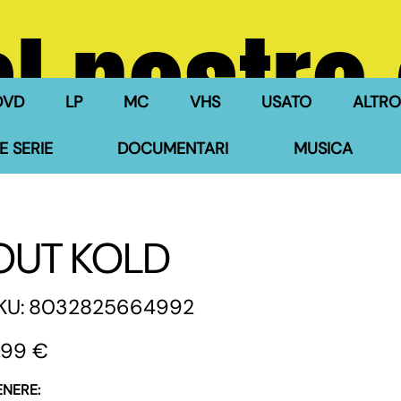
l nostro
DVD
LP
MC
VHS
USATO
ALTRO
E SERIE
DOCUMENTARI
MUSICA
OUT KOLD
SKU
KU:
8032825664992
8032825664992
zzo
,99 €
ENERE: