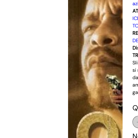
az
AT
IC
TO
RE
D
Di
T
Sl
si
da
am
ga
Q
N