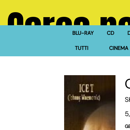
Cerca ne
BLU-RAY
CD
TUTTI
CINEMA 
S
Pre
5
G