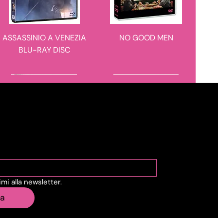
ASSASSINIO A VENEZIA
NO GOOD MEN
BLU-RAY DISC
novità in arrivo
novità in arrivo
viti alla Newsletter
vimi alla newsletter.
IL CASO 137
BARBARIAN 4K ULTRA
ia
HD + BLU-RAY DISC -
STEELBOOK