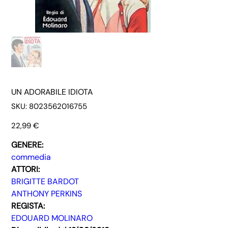
UN ADORABILE IDIOTA
SKU
SKU:
8023562016755
8023562016755
Prezzo
22,99 €
GENERE:
commedia
ATTORI:
BRIGITTE BARDOT
ANTHONY PERKINS
REGISTA:
EDOUARD MOLINARO