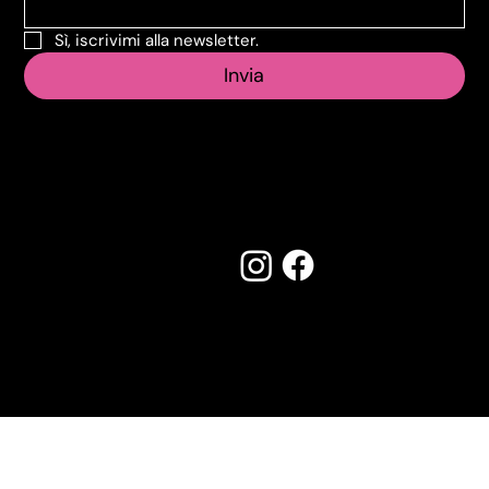
Sì, iscrivimi alla newsletter.
Invia
Seguici su:
Made by Creostudios
Hai suggerimenti? Scrivi a
info@vecosell.it