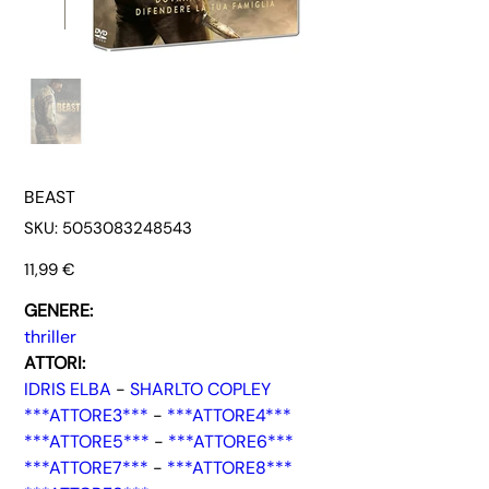
BEAST
SKU
SKU:
5053083248543
5053083248543
Prezzo
11,99 €
GENERE:
thriller
ATTORI:
IDRIS ELBA
-
SHARLTO COPLEY
***ATTORE3***
-
***ATTORE4***
***ATTORE5***
-
***ATTORE6***
***ATTORE7***
-
***ATTORE8***