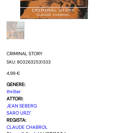
CRIMINAL STORY
SKU
SKU:
8032632531333
8032632531333
Prezzo
4,99 €
GENERE:
thriller
ATTORI:
JEAN SEBERG
SARO URZI'
REGISTA:
CLAUDE CHABROL