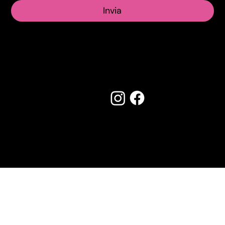
Invia
Seguici su:
Made by Creostudios
Hai suggerimenti? Scrivi a
info@vecosell.it