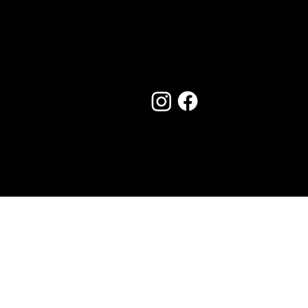
Seguici su:
Made by Creostudios
Hai suggerimenti? Scrivi a
info@vecosell.it