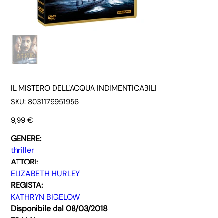
IL MISTERO DELL'ACQUA INDIMENTICABILI
SKU
SKU:
8031179951956
8031179951956
Prezzo
9,99 €
GENERE:
thriller
ATTORI:
ELIZABETH HURLEY
REGISTA:
KATHRYN BIGELOW
Disponibile dal 08/03/2018