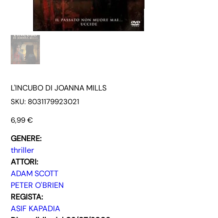
L'INCUBO DI JOANNA MILLS
SKU
SKU:
8031179923021
8031179923021
Prezzo
6,99 €
GENERE:
thriller
ATTORI:
ADAM SCOTT
PETER O'BRIEN
REGISTA:
ASIF KAPADIA