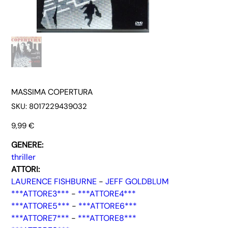
MASSIMA COPERTURA
SKU
SKU:
8017229439032
8017229439032
Prezzo
9,99 €
GENERE:
thriller
ATTORI:
LAURENCE FISHBURNE
-
JEFF GOLDBLUM
***ATTORE3***
-
***ATTORE4***
***ATTORE5***
-
***ATTORE6***
***ATTORE7***
-
***ATTORE8***