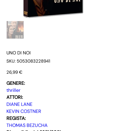
UNO DI NOI
SKU
SKU:
5053083228941
5053083228941
Prezzo
26,99 €
GENERE:
thriller
ATTORI:
DIANE LANE
KEVIN COSTNER
REGISTA:
THOMAS BEZUCHA