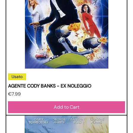
Usato
AGENTE CODY BANKS - EX NOLEGGIO
Price
€7.99
Add to Cart