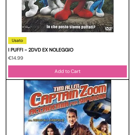
Usato
I PUFFI - 2DVD EX NOLEGGIO
Price
€14.99
Add to Cart