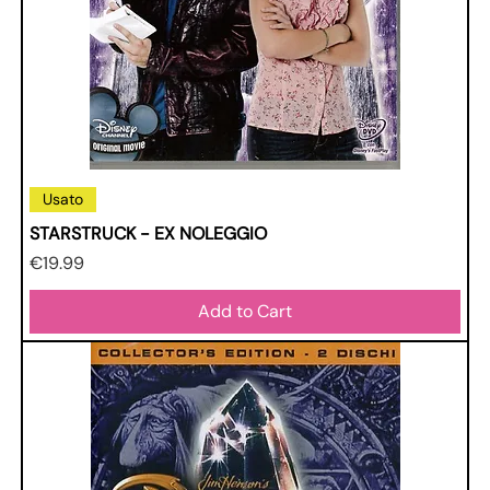
Usato
STARSTRUCK - EX NOLEGGIO
Price
€19.99
Add to Cart