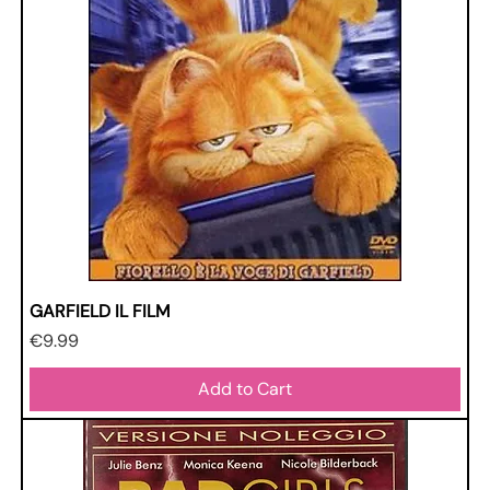
GARFIELD IL FILM
Price
€9.99
Add to Cart