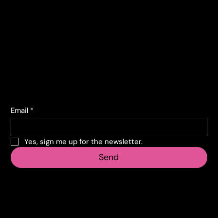
Contacts
Corso Lombardia, 135
10151 Torino TO
info@vecosell.it
+39 011 739 6675
Subscribe to the newsletter
Email
*
Yes, sign me up for the newsletter.
Send