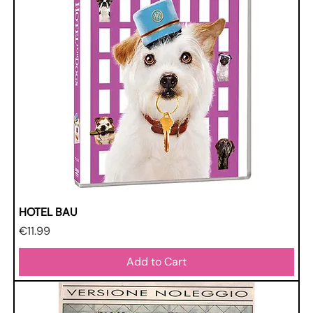
HOTEL BAU
Price
€11.99
Add to Cart