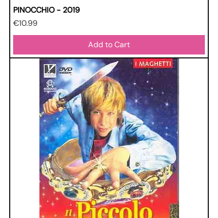
PINOCCHIO - 2019
Price
€10.99
Add to Cart