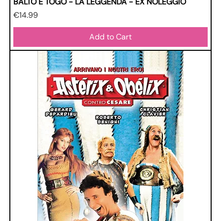
BALTO E TOGO - LA LEGGENDA - EX NOLEGGIO
Price
€14.99
Add to Cart