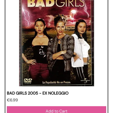
BAD GIRLS 2005 - EX NOLEGGIO
Price
€6.99
Add to Cart