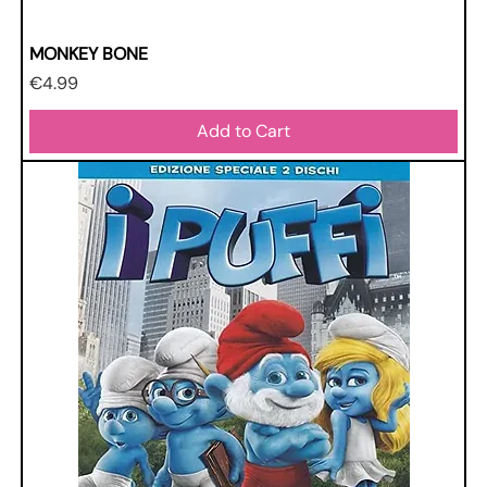
MONKEY BONE
Price
€4.99
Add to Cart