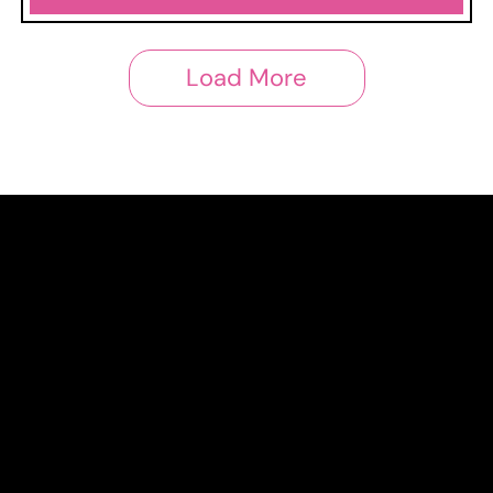
Load More
Shop
Home
All products
3x2
News
Links
Privacy Policy
Cookie Policy
Terms and conditions