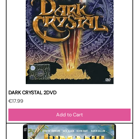
DARK CRYSTAL 2DVD
Price
€17.99
Add to Cart