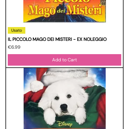
Usato
IL PICCOLO MAGO DEI MISTERI - EX NOLEGGIO
Price
€6.99
Add to Cart