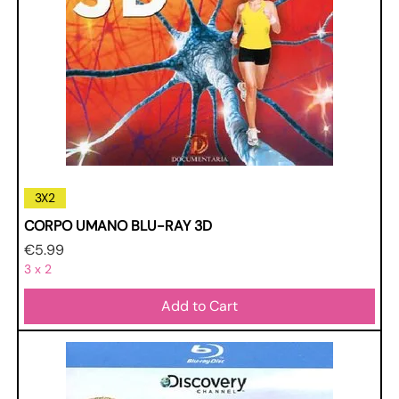
3X2
CORPO UMANO BLU-RAY 3D
Price
€5.99
3 x 2
Add to Cart