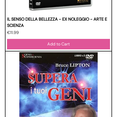
IL SENSO DELLA BELLEZZA - EX NOLEGGIO - ARTE E
SCIENZA
Price
€11.99
Add to Cart