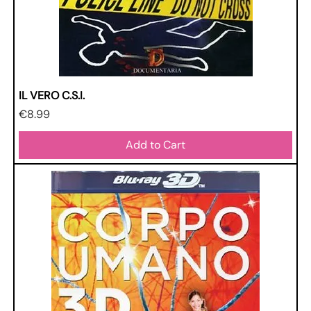
IL VERO C.S.I.
Price
€8.99
Add to Cart