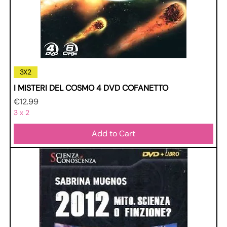
3X2
I MISTERI DEL COSMO 4 DVD COFANETTO
Price
€12.99
3 x 2
Add to Cart