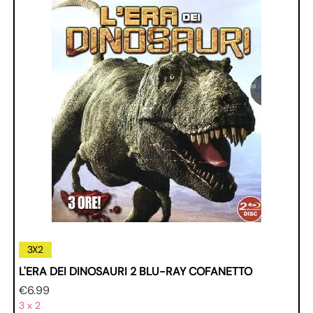
3X2
L'ERA DEI DINOSAURI 2 BLU-RAY COFANETTO
Price
€6.99
3 x 2