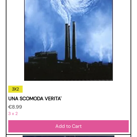
3X2
UNA SCOMODA VERITA'
Price
€8.99
3 x 2
Add to Cart