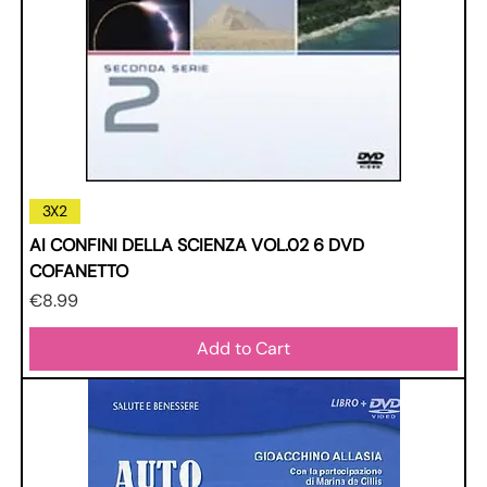
3X2
AI CONFINI DELLA SCIENZA VOL.02 6 DVD
COFANETTO
Price
€8.99
Add to Cart