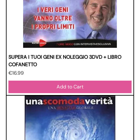
SUPERA I TUOI GENI EX NOLEGGIO 3DVD + LIBRO
COFANETTO
Price
€16.99
Add to Cart