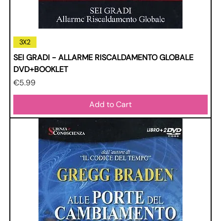
3X2
SEI GRADI - ALLARME RISCALDAMENTO GLOBALE
DVD+BOOKLET
Price
€5.99
Add to Cart