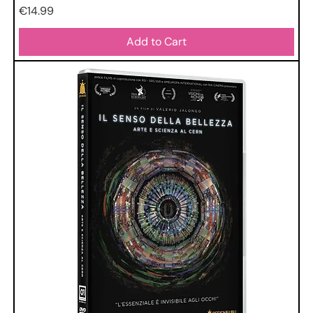
Price
€14.99
Add to Cart