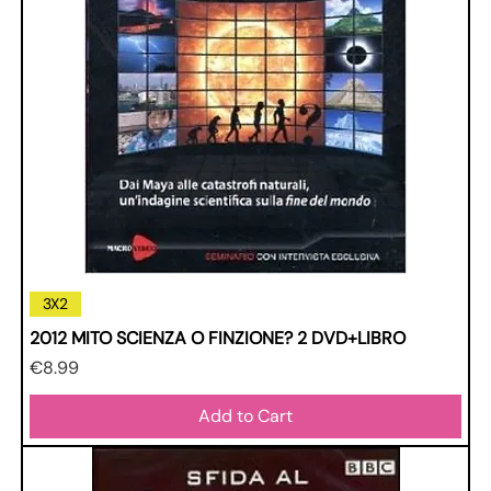
3X2
2012 MITO SCIENZA O FINZIONE? 2 DVD+LIBRO
Price
€8.99
Add to Cart