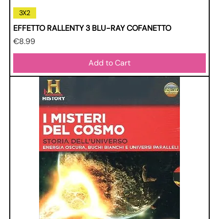
3X2
EFFETTO RALLENTY 3 BLU-RAY COFANETTO
Price
€8.99
Add to Cart