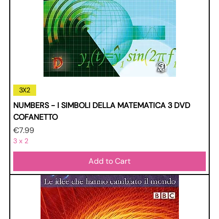
3X2
NUMBERS - I SIMBOLI DELLA MATEMATICA 3 DVD
COFANETTO
Price
€7.99
3 x 2
Add to Cart