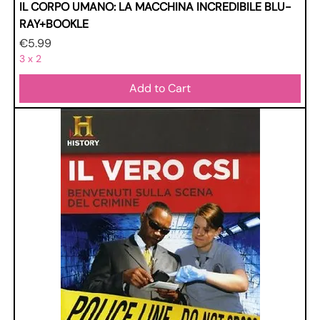
IL CORPO UMANO: LA MACCHINA INCREDIBILE BLU-
RAY+BOOKLE
Price
€5.99
3 x 2
Add to Cart