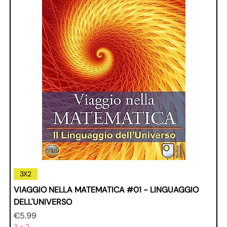
3X2
VIAGGIO NELLA MATEMATICA #01 - LINGUAGGIO
DELL'UNIVERSO
Price
€5.99
3 x 2