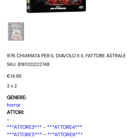
976 CHIAMATA PER IL DIAVOLO II IL FATTORE ASTRALE
SKU
SKU:
8181120222748
8181120222748
Price
€14.99
3 x 2
GENERE:
horror
ATTORI:
-
***ATTORE3***
-
***ATTORE4***
***ATTORE5***
-
***ATTORE6***