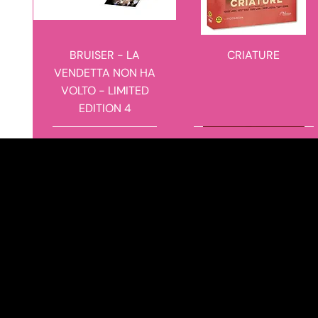
BRUISER - LA
CRIATURE
VENDETTA NON HA
VOLTO - LIMITED
EDITION 4
novità in arrivo
novità in arrivo
novità in arrivo
novità in arrivo
Shop
Links
Privacy Policy
Home
Cookie Policy
All products
Terms and conditions
3x2
News
BIG FISH - LE STORIE DI
CENA DI CLASSE
BETSY - RESTAURATO
OUTLANDER - THE
UNA VITA INCREDIBILE
COMPLETE SERIES 39
IN HD CLASSICI