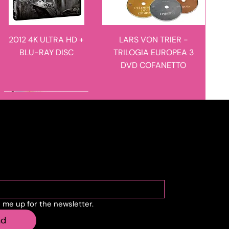
2012 4K ULTRA HD +
LARS VON TRIER -
BLU-RAY DISC
TRILOGIA EUROPEA 3
DVD COFANETTO
novità in arrivo
novità in arrivo
cribe to the newslette
n me up for the newsletter.
MANIE-MANIE - I
L'ULULATO - LIMITED
nd
RACCONTI DEL
EDITION 4K ULTRA HD +