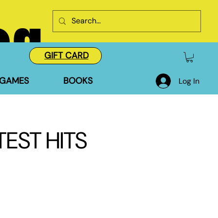
og
GIFT CARD
GAMES
BOOKS
Log In
EST HITS