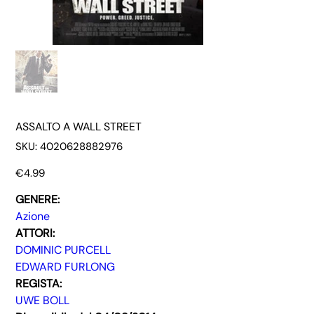
ASSALTO A WALL STREET
SKU
SKU:
4020628882976
4020628882976
Price
€4.99
GENERE:
Azione
ATTORI:
DOMINIC PURCELL
EDWARD FURLONG
REGISTA:
UWE BOLL