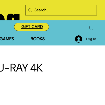
og
GIFT CARD
GAMES
BOOKS
Log In
U-RAY 4K