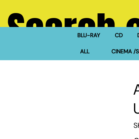
Search 
BLU-RAY
CD
ALL
CINEMA /S
S
Pric