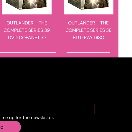
OUTLANDER - THE
OUTLANDER - THE
COMPLETE SERIES 39
COMPLETE SERIES 38
DVD COFANETTO
BLU-RAY DISC
novità in arrivo
novità in arrivo
cribe to the newslette
n me up for the newsletter.
LARS VON TRIER -
CENA DI CLASSE
nd
TRILOGIA EUROPEA 3