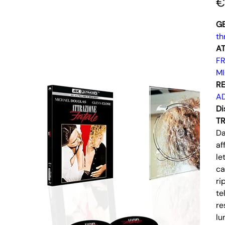
€
G
th
AT
F
M
RE
AD
Di
T
Da
af
le
ca
ri
te
re
lu