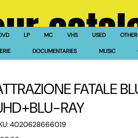
our catal
DVD
LP
MC
VHS
USED
OTHER
ERIE
DOCUMENTARIES
MUSIC
ATTRAZIONE FATALE BL
UHD+BLU-RAY
SKU
KU:
4020628666019
4020628666019
e