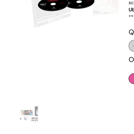
sc
Ub
**
Q
O