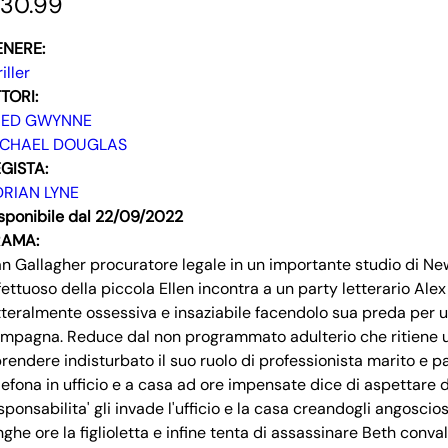
30.99
ENERE:
riller
TORI:
RED GWYNNE
ICHAEL DOUGLAS
GISTA:
RIAN LYNE
sponibile dal 22/09/2022
RAMA:
n Gallagher procuratore legale in un importante studio di N
fettuoso della piccola Ellen incontra a un party letterario Alex
tteralmente ossessiva e insaziabile facendolo sua preda per u
mpagna. Reduce dal non programmato adulterio che ritiene 
prendere indisturbato il suo ruolo di professionista marito e pad
lefona in ufficio e a casa ad ore impensate dice di aspettare 
sponsabilita' gli invade l'ufficio e la casa creandogli angoscio
nghe ore la figlioletta e infine tenta di assassinare Beth conv