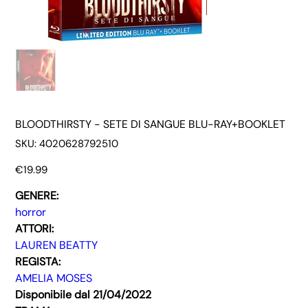
BLOODTHIRSTY - SETE DI SANGUE BLU-RAY+BOOKLET
SKU
SKU:
4020628792510
4020628792510
Price
€19.99
GENERE:
horror
ATTORI:
LAUREN BEATTY
REGISTA:
AMELIA MOSES
Disponibile dal 21/04/2022