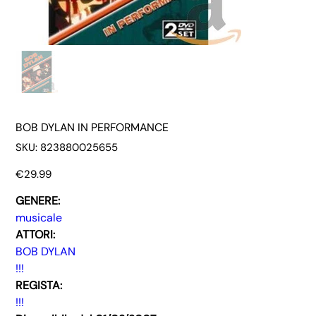
BOB DYLAN IN PERFORMANCE
SKU
SKU:
823880025655
823880025655
Price
€29.99
GENERE:
musicale
ATTORI:
BOB DYLAN
!!!
REGISTA:
!!!