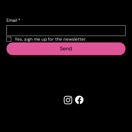
Subscribe to the newsletter
Email
*
Yes, sign me up for the newsletter.
Send
Follow us
Made by Creostudios
Do you have any suggestions? Contact
info@vecosell.it