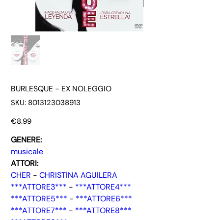
BURLESQUE - EX NOLEGGIO
SKU
SKU:
8013123038913
8013123038913
Price
€8.99
GENERE:
musicale
ATTORI:
CHER
-
CHRISTINA AGUILERA
***ATTORE3***
-
***ATTORE4***
***ATTORE5***
-
***ATTORE6***
***ATTORE7***
-
***ATTORE8***