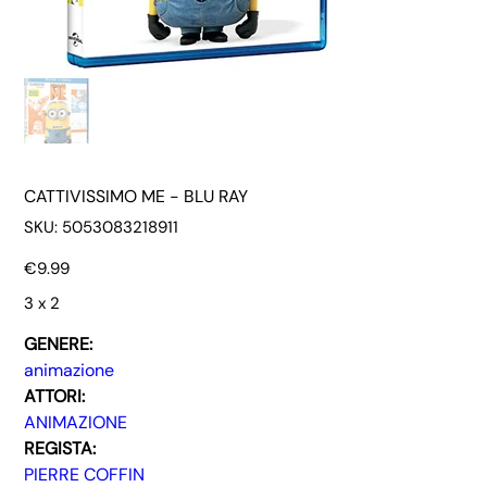
CATTIVISSIMO ME - BLU RAY
SKU
SKU:
5053083218911
5053083218911
Price
€9.99
3 x 2
GENERE:
animazione
ATTORI:
ANIMAZIONE
REGISTA:
PIERRE COFFIN