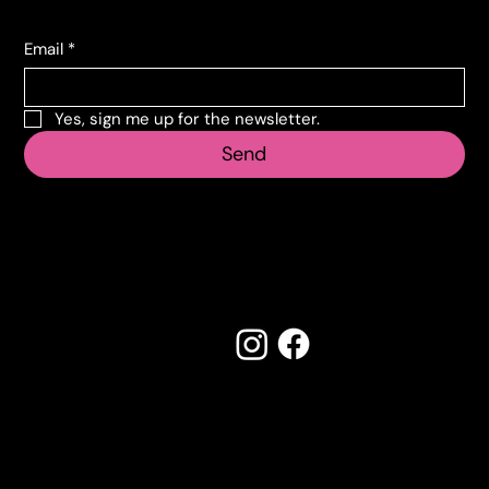
Email
*
Yes, sign me up for the newsletter.
Send
Follow us
Made by Creostudios
Do you have any suggestions? Contact
info@vecosell.it