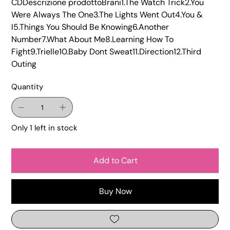
CDDescrizione prodottoBrani1.The Watch Trick2.You
Were Always The One3.The Lights Went Out4.You &
I5.Things You Should Be Knowing6.Another
Number7.What About Me8.Learning How To
Fight9.Trielle10.Baby Dont Sweat11.Direction12.Third
Outing
Quantity
Only 1 left in stock
Add to Cart
Buy Now