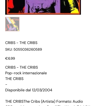
CRIBS - THE CRIBS
SKU
SKU:
5055036260589
5055036260589
Price
€6.99
CRIBS - THE CRIBS
Pop-rock internazionale
THE CRIBS
-
Disponibile dal 12/03/2004
THE CRIBSThe Cribs (Artista) Formato: Audio