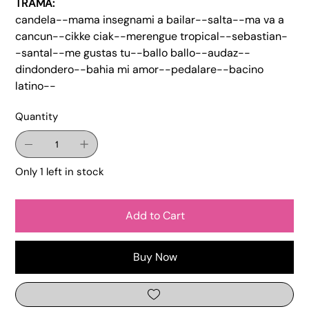
TRAMA:
candela--mama insegnami a bailar--salta--ma va a
cancun--cikke ciak--merengue tropical--sebastian-
-santal--me gustas tu--ballo ballo--audaz--
dindondero--bahia mi amor--pedalare--bacino
latino--
Quantity
Only 1 left in stock
Add to Cart
Buy Now