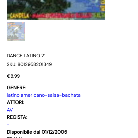
DANCE LATINO 21
SKU
SKU:
8012958201349
8012958201349
Price
€8.99
GENERE:
latino americano-salsa-bachata
ATTORI:
AV
REGISTA:
-
Disponibile dal 01/12/2005