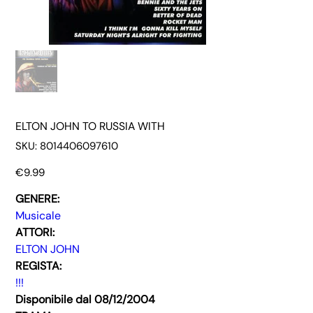
ELTON JOHN TO RUSSIA WITH
SKU
SKU:
8014406097610
8014406097610
Price
€9.99
GENERE:
Musicale
ATTORI:
ELTON JOHN
REGISTA:
!!!
Disponibile dal 08/12/2004