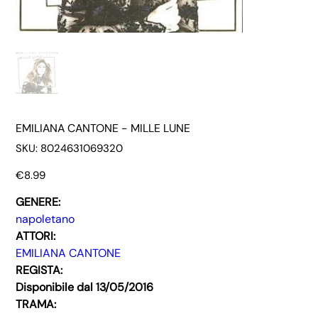
EMILIANA CANTONE - MILLE LUNE
SKU
SKU:
8024631069320
8024631069320
Price
€8.99
GENERE:
napoletano
ATTORI:
EMILIANA CANTONE
REGISTA:
Disponibile dal 13/05/2016
TRAMA: