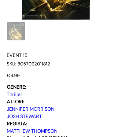
EVENT 15
SKU
SKU:
8057092011812
8057092011812
Price
€9.99
GENERE:
Thriller
ATTORI:
JENNIFER MORRISON
JOSH STEWART
REGISTA:
MATTHEW THOMPSON