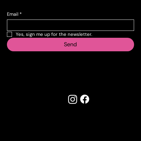
Email
*
Yes, sign me up for the newsletter.
Send
Follow us
Made by Creostudios
Do you have any suggestions? Contact
info@vecosell.it