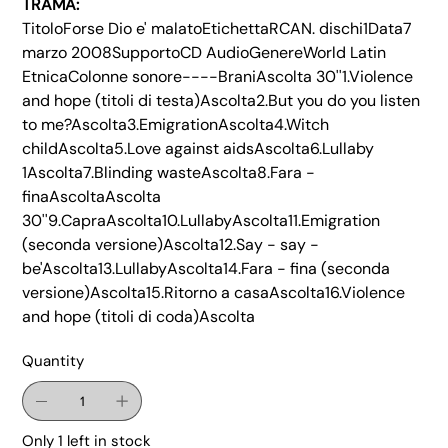
TRAMA:
TitoloForse Dio e' malatoEtichettaRCAN. dischi1Data7
marzo 2008SupportoCD AudioGenereWorld Latin
EtnicaColonne sonore----BraniAscolta 30''1.Violence
and hope (titoli di testa)Ascolta2.But you do you listen
to me?Ascolta3.EmigrationAscolta4.Witch
childAscolta5.Love against aidsAscolta6.Lullaby
1Ascolta7.Blinding wasteAscolta8.Fara -
finaAscoltaAscolta
30''9.CapraAscolta10.LullabyAscolta11.Emigration
(seconda versione)Ascolta12.Say - say -
be'Ascolta13.LullabyAscolta14.Fara - fina (seconda
versione)Ascolta15.Ritorno a casaAscolta16.Violence
and hope (titoli di coda)Ascolta
Quantity
Only 1 left in stock