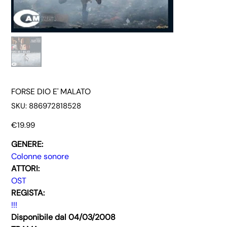
FORSE DIO E' MALATO
SKU
SKU:
886972818528
886972818528
Price
€19.99
GENERE:
Colonne sonore
ATTORI:
OST
REGISTA:
!!!
Disponibile dal 04/03/2008