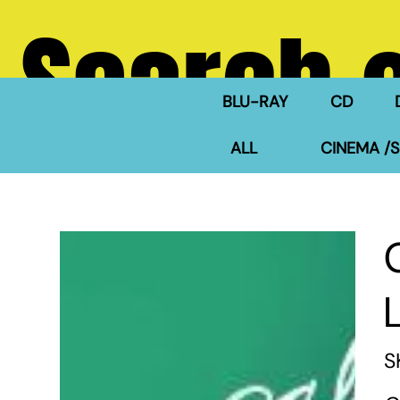
Search 
BLU-RAY
CD
ALL
CINEMA /S
S
Pric