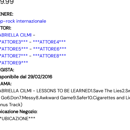
9.99
ENERE:
p-rock internazionale
TORI:
BRIELLA CILMI
-
*ATTORE3***
-
***ATTORE4***
*ATTORE5***
-
***ATTORE6***
*ATTORE7***
-
***ATTORE8***
*ATTORE9***
GISTA:
sponibile dal 29/02/2016
RAMA:
BRIELLA CILMI - LESSONS TO BE LEARNED1.Save The Lies2.Sw
 Go6.Don7.Messy8.Awkward Game9.Safer10.Cigarettes and Lies1
nus Track)
icazione Negozio:
*UBICAZIONE***