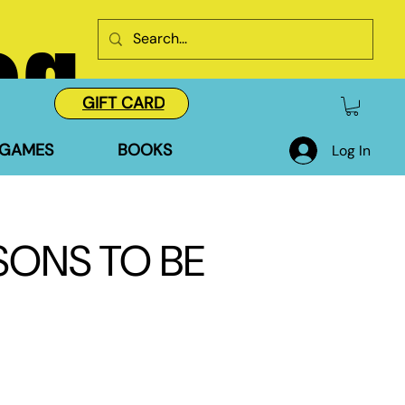
og
GIFT CARD
GAMES
BOOKS
Log In
SSONS TO BE