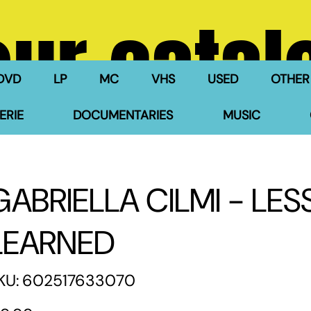
our catal
DVD
LP
MC
VHS
USED
OTHER
ERIE
DOCUMENTARIES
MUSIC
GABRIELLA CILMI - LE
LEARNED
SKU
KU:
602517633070
602517633070
e