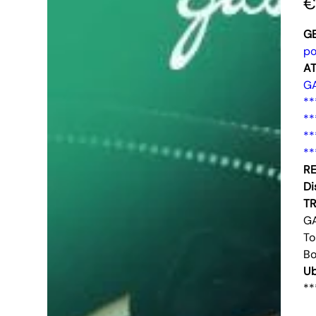
€
G
po
AT
GA
**
**
**
**
RE
Di
T
GA
To
Bo
Ub
**