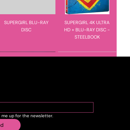
SUPERGIRL BLU-RAY
SUPERGIRL 4K ULTRA
DISC
HD + BLU-RAY DISC -
STEELBOOK
novità in arrivo
novità in arrivo
cribe to the newslette
n me up for the newsletter.
STEVE HACKETT - THE
E I FIGLI DOPO DI LORO
nd
ROARING WAVES