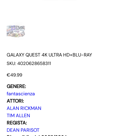
GALAXY QUEST 4K ULTRA HD+BLU-RAY
SKU
SKU:
4020628658311
4020628658311
Price
€49.99
GENERE:
fantascienza
ATTORI:
ALAN RICKMAN
TIM ALLEN
REGISTA:
DEAN PARISOT