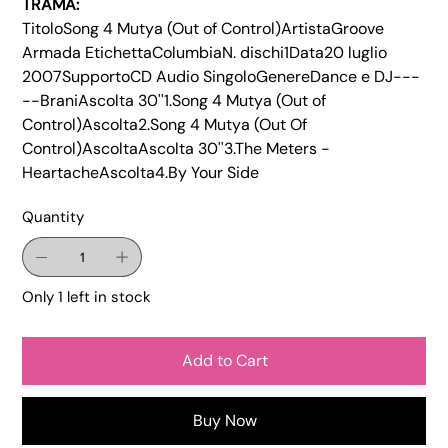
TRAMA:
TitoloSong 4 Mutya (Out of Control)ArtistaGroove
Armada EtichettaColumbiaN. dischi1Data20 luglio
2007SupportoCD Audio SingoloGenereDance e DJ---
--BraniAscolta 30''1.Song 4 Mutya (Out of
Control)Ascolta2.Song 4 Mutya (Out Of
Control)AscoltaAscolta 30''3.The Meters -
HeartacheAscolta4.By Your Side
Quantity
Only 1 left in stock
Add to Cart
Buy Now