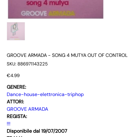
GROOVE ARMADA - SONG 4 MUTYA OUT OF CONTROL
SKU
SKU:
886971143225
886971143225
Price
€4.99
GENERE:
Dance-house-elettronica-triphop
ATTORI:
GROOVE ARMADA
REGISTA:
!!!
Disponibile dal 19/07/2007